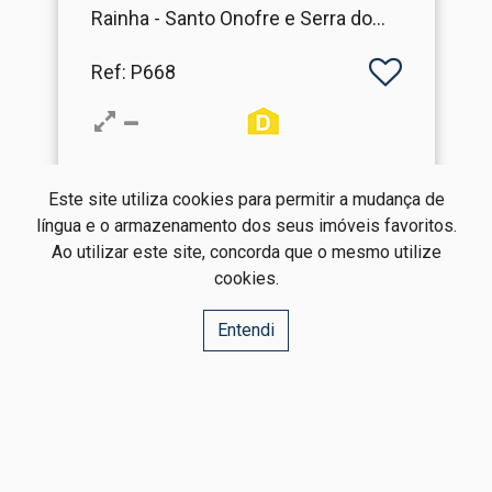
Rainha - Santo Onofre e Serra do
Bouro
Ref
: P668
Este site utiliza cookies para permitir a mudança de
língua e o armazenamento dos seus imóveis favoritos.
Ao utilizar este site, concorda que o mesmo utilize
cookies.
IRPortugal
Instant Record - Real Estate, Unipessoal Lda
AMI: 13359
Entendi
Centros de Resolução de Litígios
Política de Privacidade
Livro de Reclamações
Website e CRM Imobiliário