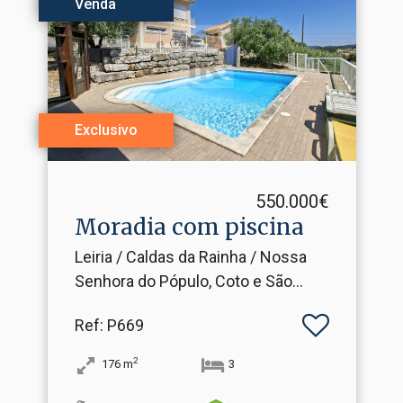
Venda
Exclusivo
550.000€
Moradia com piscina
Leiria / Caldas da Rainha / Nossa
Senhora do Pópulo, Coto e São
Gregório
Ref
: P669
2
176
m
3