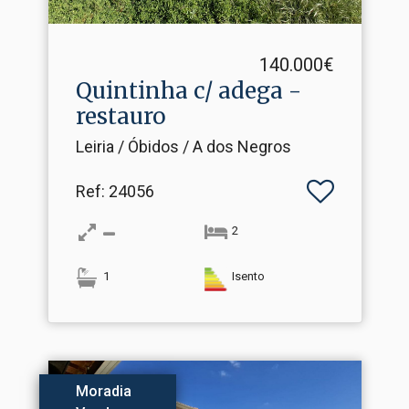
140.000€
Quintinha c/ adega -
restauro
Leiria / Óbidos / A dos Negros
Ref
: 24056
2
1
Isento
Moradia