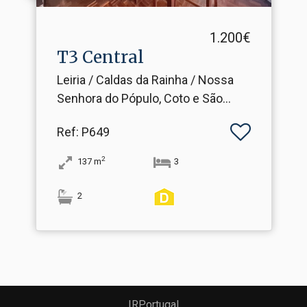
1.200€
T3 Central
Leiria / Caldas da Rainha / Nossa
Senhora do Pópulo, Coto e São
Gregório
Ref
: P649
2
137
m
3
2
IRPortugal