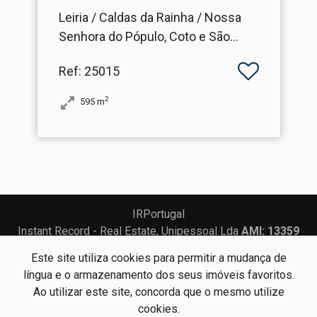
Leiria / Caldas da Rainha / Nossa
Senhora do Pópulo, Coto e São
Gregório
Ref
: 25015
2
595
m
IRPortugal
Instant Record - Real Estate, Unipessoal Lda
AMI: 13359
Este site utiliza cookies para permitir a mudança de
Centros de Resolução de Litígios
Política de Privacidade
língua e o armazenamento dos seus imóveis favoritos.
Livro de Reclamações
Ao utilizar este site, concorda que o mesmo utilize
cookies.