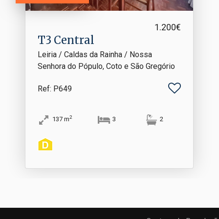
1.200€
T3 Central
Leiria / Caldas da Rainha / Nossa
Senhora do Pópulo, Coto e São Gregório
Ref
: P649
2
137
m
3
2