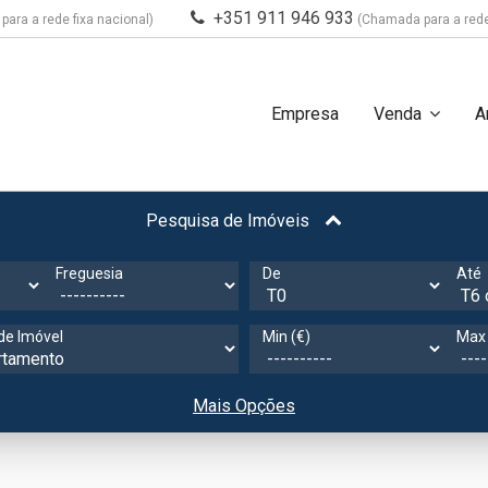
+351 911 946 933
ara a rede fixa nacional)
(Chamada para a rede
Empresa
Venda
A
Pesquisa de Imóveis
Freguesia
De
Até
de Imóvel
Min (€)
Max 
Mais Opções